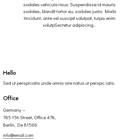
sodales vehicula risus. Suspendisse id mauris
sodales, blandit tortor eu, sodales justo. Morbi
tincidunt, ante vel suscipit volutpat, turpis enim
volutpSectetur adipiscing…
Hello
Sed ut perspiciatis unde omnis iste natus ut perspic iatis.
Office
Germany —
785 15h Street, Office 478,
Berlin, De 81566
info@email.com