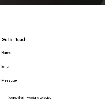
Get in Touch
I agree that my data is
collected
.