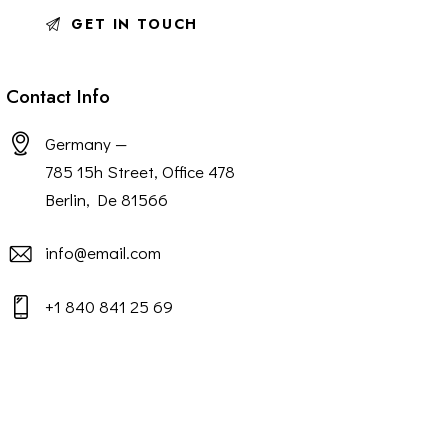
Contact Info
Germany —
785 15h Street, Office 478
Berlin, De 81566
info@email.com
+1 840 841 25 69