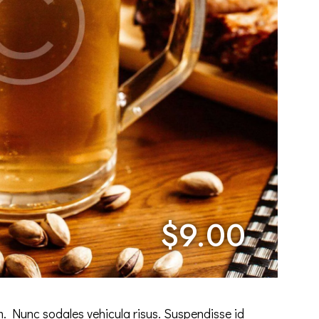
$9.00
um. Nunc sodales vehicula risus. Suspendisse id