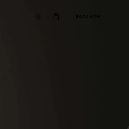
BOOK NOW
0