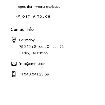
I agree that my data is
collected
.
Contact Info
Germany —
785 15h Street, Office 478
Berlin, De 81566
info@email.com
+1 840 841 25 69