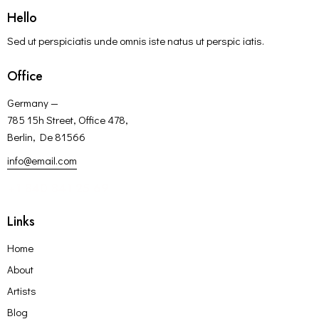
Hello
Sed ut perspiciatis unde omnis iste natus ut perspic iatis.
Office
Germany —
785 15h Street, Office 478,
Berlin, De 81566
info@email.com
+1 840 841 25 69
Links
Home
About
Artists
Blog