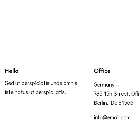
Hello
Office
Sed ut perspiciatis unde omnis
Germany —
iste natus ut perspic iatis.
785 15h Street, Off
Berlin, De 81566
info@email.com
+1 840 841 25 6