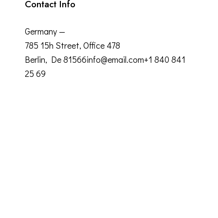
Contact Info
Germany —
785 15h Street, Office 478
Berlin, De 81566
info@email.com
+1 840 841
25 69