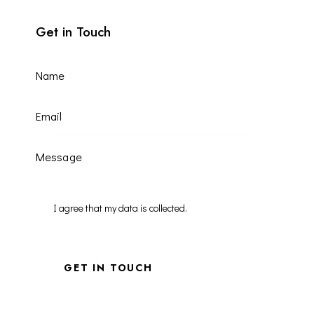
Get in Touch
I agree that my data is
collected
.