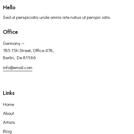
Hello
Sed ut perspiciatis unde omnis iste natus ut perspic iatis.
Office
Germany —
785 15h Street, Office 478,
Berlin, De 81566
info@email.com
+1 840 841 25 69
Links
Home
About
Artists
Blog