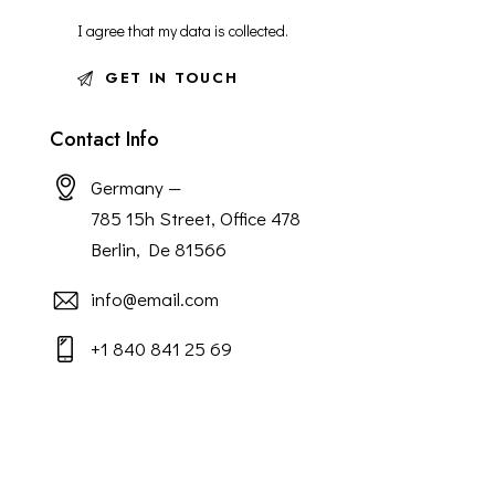
I agree that my data is
collected
.
Contact Info
Germany —
785 15h Street, Office 478
Berlin, De 81566
info@email.com
+1 840 841 25 69