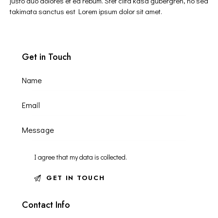
justo duo dolores et ea rebum. Stet clita kasd gubergren, no sea
takimata sanctus est Lorem ipsum dolor sit amet.
Get in Touch
I agree that my data is
collected
.
Contact Info